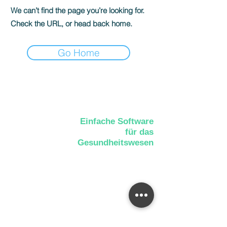
We can’t find the page you’re looking for.
Check the URL, or head back home.
Go Home
Einfache Software
für das
Gesundheitswesen
AGB
Cookies
Impressu
Datenschut
m
z
📍Albertstraße 1, 41751 Viersen