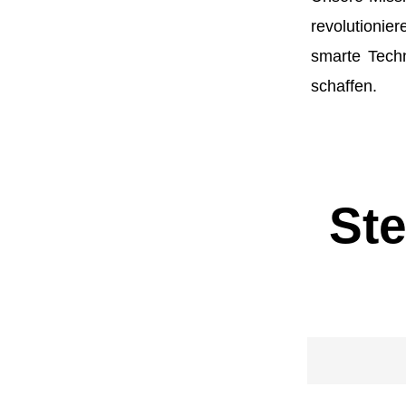
revolutionier
smarte Techn
schaffen.
Ste