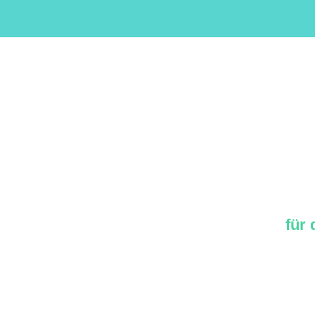
für
AGB
Co