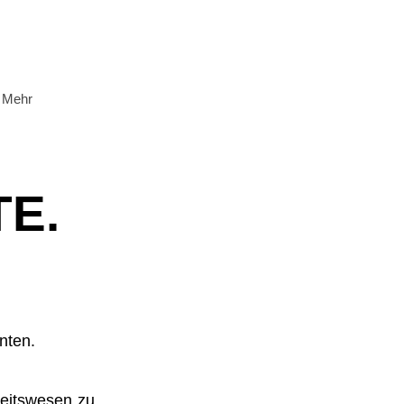
Mehr
TE.
nten.
heitswesen zu