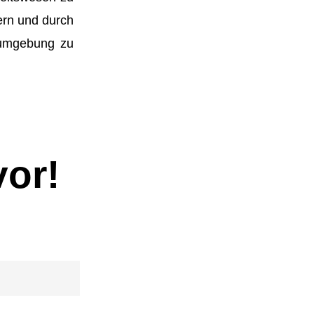
sern und durch
tsumgebung zu
vor!