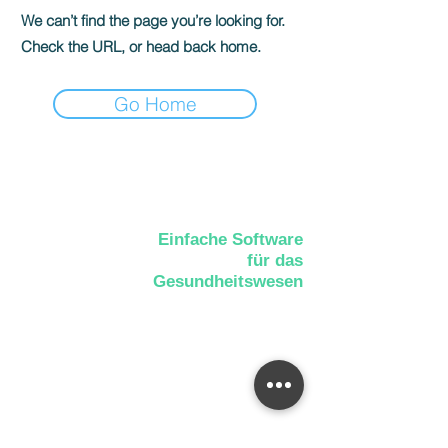
We can’t find the page you’re looking for.
Check the URL, or head back home.
Go Home
Einfache Software
für das
Gesundheitswesen
AGB
Cookies
Impressu
Datenschut
m
z
📍Albertstraße 1, 41751 Viersen