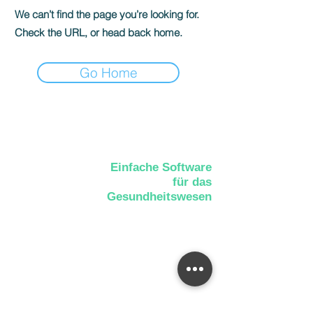
We can’t find the page you’re looking for.
Check the URL, or head back home.
Go Home
Einfache Software
für das
Gesundheitswesen
AGB
Cookies
Impressu
Datenschut
m
z
📍Albertstraße 1, 41751 Viersen