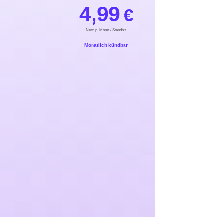
4,99
€
Netto p. Monat / Standort
Monatlich kündbar