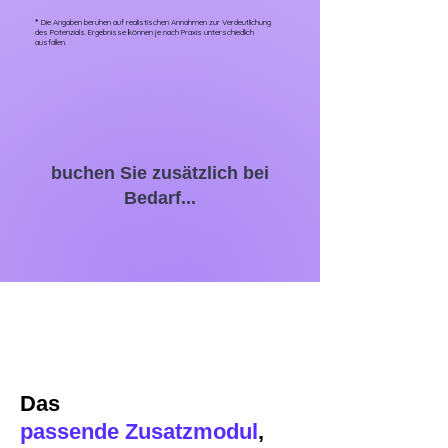
*
Die Angaben beruhen auf realistischen Annahmen zur Verdeutlichung
des Potenzials. Ergebnisse können je nach Praxis unterschiedlich
ausfallen.
buchen Sie zusätzlich bei
Bedarf...
Das
passende
Zusatzmodul
,