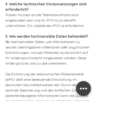
4. Welche technischen Voraussetzungen sind 
erforderlich?
Praxen müssen an die Telematikinfrastruktur 
angebunden sein und ihr PVS muss die ePA 
unterstützen. Ein Update des PVS ist erforderlich.
5. Wie werden hochsensible Daten behandelt?
Bei hochsensiblen Daten, wie Informationen zu 
sexuell übertragbaren Infektionen oder psychischen 
Erkrankungen, müssen Patienten ausdrücklich auf 
ihr Widerspruchsrecht hingewiesen werden. Diese 
Widersprüche sind zu dokumentieren.
Die Einführung der elektronischen Patientenakte 
(ePA) stellt eine bedeutende Entwicklung im 
deutschen Gesundheitswesen dar. Durch die 
zentrale Speicherung und den einfachen Zugriff auf 
patientenbezogene Informationen kann die Qualität 
der medizinischen Versorgung erheblich verbessert 
werden. Praxen sollten sich rechtzeitig auf die 
neuen Anforderungen vorbereiten, um von den 
Vorteilen der ePA profitieren zu können.
Allgemeine Informationen