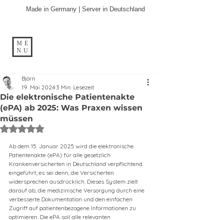
Made in Germany | Server in Deutschland
ME
NU
Björn
19. Mai 2024
3 Min. Lesezeit
Die elektronische Patientenakte
(ePA) ab 2025: Was Praxen wissen
müssen
Mit NaN von 5 Sternen bewertet.
Ab dem 15. Januar 2025 wird die elektronische 
Patientenakte (ePA) für alle gesetzlich 
Krankenversicherten in Deutschland verpflichtend 
eingeführt, es sei denn, die Versicherten 
widersprechen ausdrücklich. Dieses System zielt 
darauf ab, die medizinische Versorgung durch eine 
verbesserte Dokumentation und den einfachen 
Zugriff auf patientenbezogene Informationen zu 
optimieren. Die ePA soll alle relevanten 